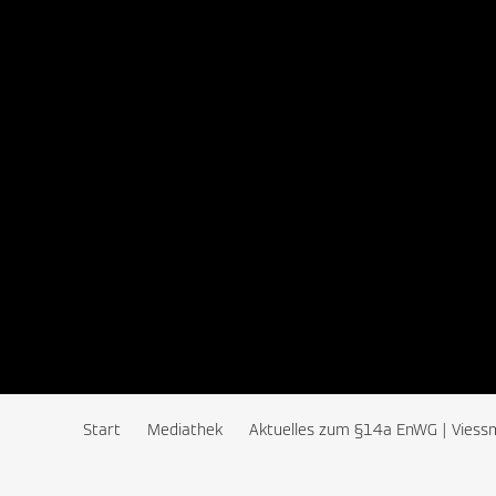
Start
Mediathek
Aktuelles zum §14a EnWG | Viessm