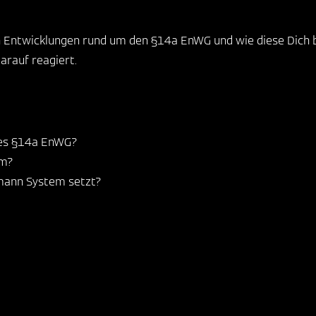
len Entwicklungen rund um den §14a EnWG und wie diese Dich
arauf reagiert.
 des §14a EnWG?
um?
smann System setzt?