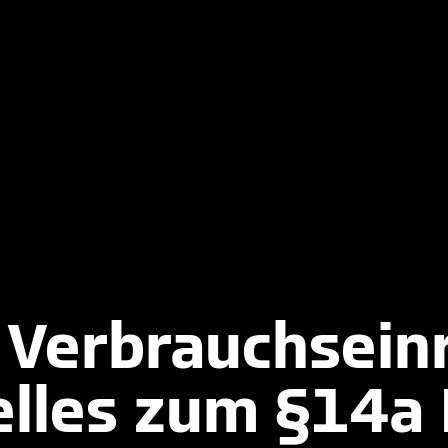
 Verbrauchseinr
elles zum §14a