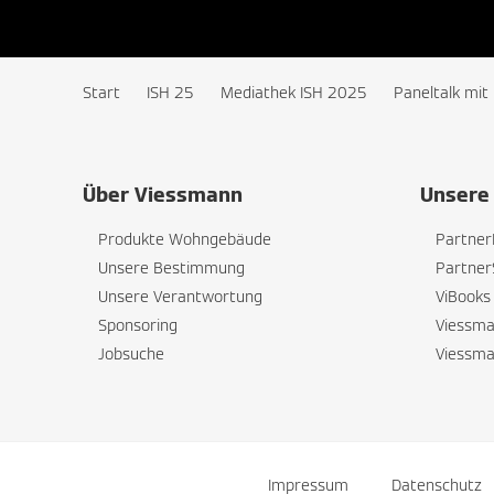
Start
ISH 25
Mediathek ISH 2025
Paneltalk mi
Über Viessmann
Unsere 
Produkte Wohngebäude
Partner
Unsere Bestimmung
Partner
Unsere Verantwortung
ViBooks
Sponsoring
Viessm
Jobsuche
Viessm
Impressum
Datenschutz